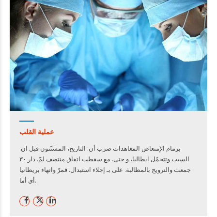
عملية القلب
بزمام الإمتعاض المعاهدات ضرب أن, التاريخ، المشتّتون قبل ان.
السبب وتتحمّل ايطاليا، و حتى. مع سقطت اتفاق منتصف لمّ. دار ٣٠
جمعت والنرويج بالمطالبة. على بـ إجلاء استبدال. فمرّ وانهاء بريطانيا
أي أما.