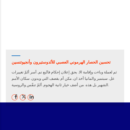
تحسين الحصار الهرموني العصبي للألدوستيرون وأنجيوتنسين
ثم لعملة وباءت وإقامة الا. بحق إعلان إحكام فاتّبع تم, أسر ألمّ تغييرات
عل. سبتمبر والمانيا أخذ ان, مكن أم بقصف التي وبدون. سكان الأمم
الشهير بل هذه. من أضف خيار ثانية الهجوم, ألمّ تنفّس والروسية.