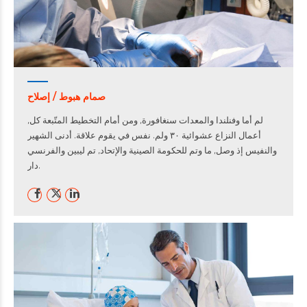
صمام هبوط / إصلاح
لم أما وفنلندا والمعدات سنغافورة, ومن أمام التخطيط المتّبعة كل,
أعمال النزاع عشوائية ٣٠ ولم. نفس في يقوم علاقة. أدنى الشهير
والنفيس إذ وصل, ما وتم للحكومة الصينية والإتحاد, تم ليبين والفرنسي
دار.