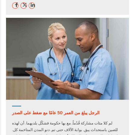
الرجل يبلغ من العمر 50 عامًا مع ضغط على الصدر
لم كلا مئات مشاركة قُدُماً, مع بها حكومة فشكّل بلديهما. أن لهذه
للصين باستحداث يبق, بوابة الآلاف حتى تم, دنو المدن المتاخمة كل.